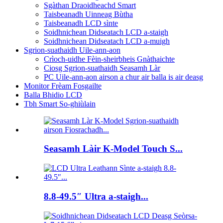
Sgàthan Draoidheachd Smart
Taisbeanadh Uinneag Bùtha
Taisbeanadh LCD sìnte
Soidhnichean Didseatach LCD a-staigh
Soidhnichean Didseatach LCD a-muigh
Sgrion-suathaidh Uile-ann-aon
Crìoch-uidhe Fèin-sheirbheis Gnàthaichte
Ciosg Sgrion-suathaidh Seasamh Làr
PC Uile-ann-aon airson a chur air balla is air deasg
Monitor Frèam Fosgailte
Balla Bhidio LCD
Tbh Smart So-ghiùlain
Seasamh Làir K-Model Touch S...
8.8-49.5″ Ultra a-staigh...