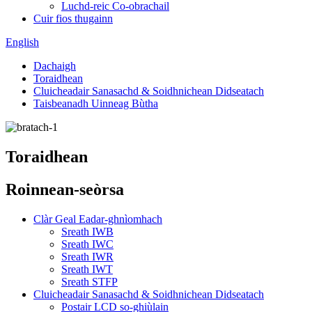
Luchd-reic Co-obrachail
Cuir fios thugainn
English
Dachaigh
Toraidhean
Cluicheadair Sanasachd & Soidhnichean Didseatach
Taisbeanadh Uinneag Bùtha
Toraidhean
Roinnean-seòrsa
Clàr Geal Eadar-ghnìomhach
Sreath IWB
Sreath IWC
Sreath IWR
Sreath IWT
Sreath STFP
Cluicheadair Sanasachd & Soidhnichean Didseatach
Postair LCD so-ghiùlain