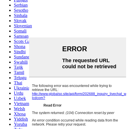
Serbian
Sesotho
Sinhala
Slovak
Slovenian
Somali
Samoan
Scots Gaelic
Shona
Sindhi
Sundanese
Swahili
Tajik
Tamil
Telugu
Thai
Ukrainian
Urdu
Uzbek
Vietnamese
Welsh
Xhosa
Yiddish
Yoruba