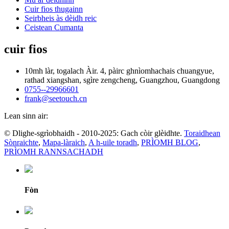
Cuir fios thugainn
Seirbheis às dèidh reic
Ceistean Cumanta
cuir fios
10mh làr, togalach Àir. 4, pàirc ghnìomhachais chuangyue,
rathad xiangshan, sgìre zengcheng, Guangzhou, Guangdong
0755--29966601
frank@seetouch.cn
Lean sinn air:
© Dlighe-sgrìobhaidh - 2010-2025: Gach còir glèidhte.
Toraidhean
Sònraichte
,
Mapa-làraich
,
A h-uile toradh
,
PRÌOMH BLOG
,
PRÌOMH RANNSACHADH
Fòn