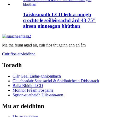
Taisbeanadh LCD leth-a-muigh
crochte le soilleireachd àrd 43-75″
airson uinneagan bhùthan
Ma tha feum agad air, cuir fios thugainn ann an àm
Cuir fios air-loidhne
Toradh
Clàr Geal Eadar-ghnìomhach
Cluicheadair Sanasachd & Soidhnichean Didseatach
Balla Bhidio LCD
Monitor Frèam Fosgailte
Sgrion-suathaidh Uile-ann-aon
Mu ar deidhinn
Mu ar deidhinn