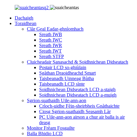
Dachaigh
Toraidhean
Clàr Geal Eadar-ghnìomhach
Sreath IWB
Sreath IWC
Sreath IWR
Sreath IWT
Sreath STFP
Cluicheadair Sanasachd & Soidhnichean Didseatach
Postair LCD so-ghiùlain
Sgàthan Draoidheachd Smart
Taisbeanadh Uinneag Bùtha
Taisbeanadh LCD sìnte
Soidhnichean Didseatach LCD a-staigh
Soidhnichean Didseatach LCD a-muigh
Sgrion-suathaidh Uile-ann-aon
Crìoch-uidhe Fèin-sheirbheis Gnàthaichte
Ciosg Sgrion-suathaidh Seasamh Làr
PC Uile-ann-aon airson a chur air balla is air
deasg
Monitor Frèam Fosgailte
Balla Bhidio LCD