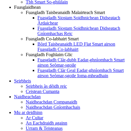
Tbh Smart So-ghiùlain
Fuasglaidhean
Fuasgladh Taisbeanaidh Malairteach Smart
Fuasgladh Siostam Soidhnichean Didseatach
Àrdaichear
Fuasgladh Siostam Soidhnichean Didseatach
Gnìomhachas Reic
Fuasgladh Co-labhairt Smart
Bòrd Taisbeanaidh LED Flat Smart airson
Fuasgladh Co-labhairt
Fuasgladh Foghlaim Glic
Fuasgladh Clàr-dubh Eadar-ghnìomhach Smart
airson Seòmar-sgoile
Fuasgladh Clàr Geal Eadar-ghnìomhach Smart
airson Seòmar-sgoile Ioma-mheadhain
Seirbheis
Seirbheis às dèidh reic
Ceistean Cumanta
Naidheachdan
Naidheachdan Companaidh
Naidheachdan Gnìomhachais
Mu ar deidhinn
Ar Cultar
An Eachdraidh againn
Urram & Teisteanas