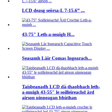
LCD deasg seòrsa-L 7-15.6” ...
43-75″ Leth-a-muigh H...
Seasamh Làir Comas Ingearach...
Taisbeanadh LCD dà-thaobhach leth-
a-muigh 43-55″ le soilleireachd àrd
airson uinneagan bhùthan