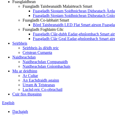
Fuasglaidhean
Fuasgladh Taisbeanaidh Malairteach Smart
Fuasgladh Siostam Soidhnichean Didseatach Àrda
Fuasgladh Siostam Soidhnichean Didseatach Gnì
Fuasgladh Co-labhairt Smart
Bòrd Taisbeanaidh LED Flat Smart airson Fuasgla
Fuasgladh Foghlaim Glic
Fuasgladh Clàr-dubh Eadar-ghnìomhach Smart air
Fuasgladh Clàr Geal Eadar-ghnìomhach Smart air
Seirbheis
Seirbheis às dèidh reic
Ceistean Cumanta
Naidheachdan
Naidheachdan Companaidh
Naidheachdan Gnìomhachais
Mu ar deidhinn
Ar Cultar
An Eachdraidh againn
Urram & Teisteanas
Luchd-reic Co-obrachail
Cuir fios thugainn
English
Dachaigh