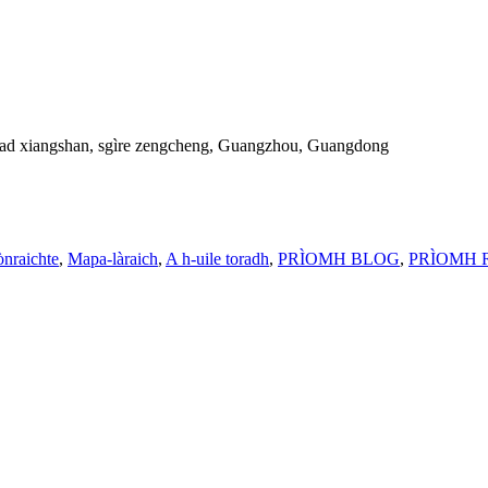
athad xiangshan, sgìre zengcheng, Guangzhou, Guangdong
nraichte
,
Mapa-làraich
,
A h-uile toradh
,
PRÌOMH BLOG
,
PRÌOMH