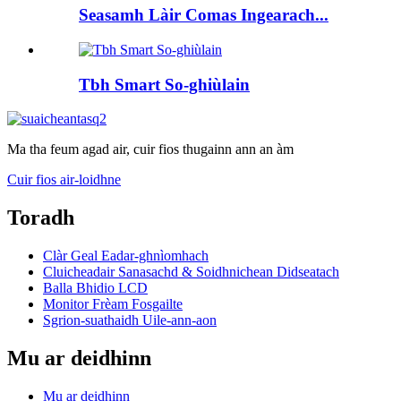
Seasamh Làir Comas Ingearach...
Tbh Smart So-ghiùlain
Ma tha feum agad air, cuir fios thugainn ann an àm
Cuir fios air-loidhne
Toradh
Clàr Geal Eadar-ghnìomhach
Cluicheadair Sanasachd & Soidhnichean Didseatach
Balla Bhidio LCD
Monitor Frèam Fosgailte
Sgrion-suathaidh Uile-ann-aon
Mu ar deidhinn
Mu ar deidhinn