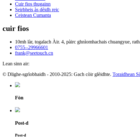
Cuir fios thugainn
Seirbheis às dèidh reic
Ceistean Cumanta
cuir fios
10mh làr, togalach Àir. 4, pàirc ghnìomhachais chuangyue, r
0755--29966601
frank@seetouch.cn
Lean sinn air:
© Dlighe-sgrìobhaidh - 2010-2025: Gach còir glèidhte.
Toraidhean Sò
Fòn
Post-d
Post-d