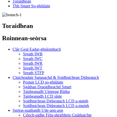
Toraidhean
Tbh Smart So-ghiùlain
Toraidhean
Roinnean-seòrsa
Clàr Geal Eadar-ghnìomhach
Sreath IWB
Sreath IWC
Sreath IWR
Sreath IWT
Sreath STFP
Cluicheadair Sanasachd & Soidhnichean Didseatach
Postair LCD so-ghiùlain
Sgàthan Draoidheachd Smart
Taisbeanadh Uinneag Bùtha
Taisbeanadh LCD sìnte
Soidhnichean Didseatach LCD a-staigh
Soidhnichean Didseatach LCD a-muigh
Sgrion-suathaidh Uile-ann-aon
Crìoch-uidhe Fèin-sheirbheis Gnàthaichte