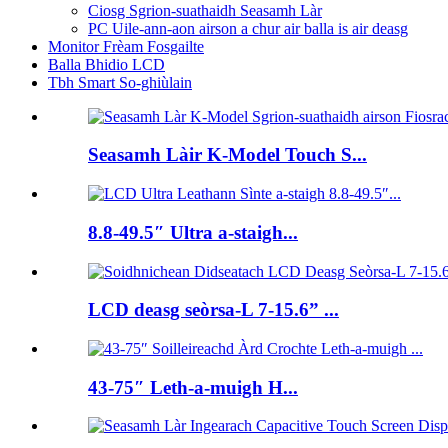
Ciosg Sgrion-suathaidh Seasamh Làr
PC Uile-ann-aon airson a chur air balla is air deasg
Monitor Frèam Fosgailte
Balla Bhidio LCD
Tbh Smart So-ghiùlain
Seasamh Làir K-Model Touch S...
8.8-49.5″ Ultra a-staigh...
LCD deasg seòrsa-L 7-15.6” ...
43-75″ Leth-a-muigh H...