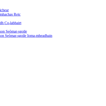
ichear
omhachas Reic
dh Co-labhairt
son Seòmar-sgoile
son Seòmar-sgoile Ioma-mheadhain