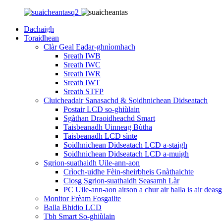
Dachaigh
Toraidhean
Clàr Geal Eadar-ghnìomhach
Sreath IWB
Sreath IWC
Sreath IWR
Sreath IWT
Sreath STFP
Cluicheadair Sanasachd & Soidhnichean Didseatach
Postair LCD so-ghiùlain
Sgàthan Draoidheachd Smart
Taisbeanadh Uinneag Bùtha
Taisbeanadh LCD sìnte
Soidhnichean Didseatach LCD a-staigh
Soidhnichean Didseatach LCD a-muigh
Sgrion-suathaidh Uile-ann-aon
Crìoch-uidhe Fèin-sheirbheis Gnàthaichte
Ciosg Sgrion-suathaidh Seasamh Làr
PC Uile-ann-aon airson a chur air balla is air deasg
Monitor Frèam Fosgailte
Balla Bhidio LCD
Tbh Smart So-ghiùlain