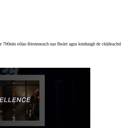
700nits eòlas lèirsinneach nas fheàrr agus ìomhaigh de chàileachd