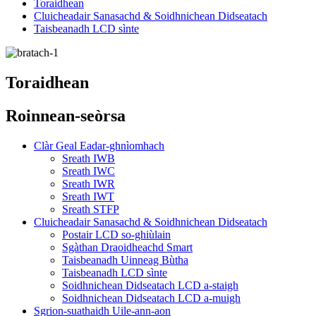
Toraidhean
Cluicheadair Sanasachd & Soidhnichean Didseatach
Taisbeanadh LCD sìnte
Toraidhean
Roinnean-seòrsa
Clàr Geal Eadar-ghnìomhach
Sreath IWB
Sreath IWC
Sreath IWR
Sreath IWT
Sreath STFP
Cluicheadair Sanasachd & Soidhnichean Didseatach
Postair LCD so-ghiùlain
Sgàthan Draoidheachd Smart
Taisbeanadh Uinneag Bùtha
Taisbeanadh LCD sìnte
Soidhnichean Didseatach LCD a-staigh
Soidhnichean Didseatach LCD a-muigh
Sgrion-suathaidh Uile-ann-aon