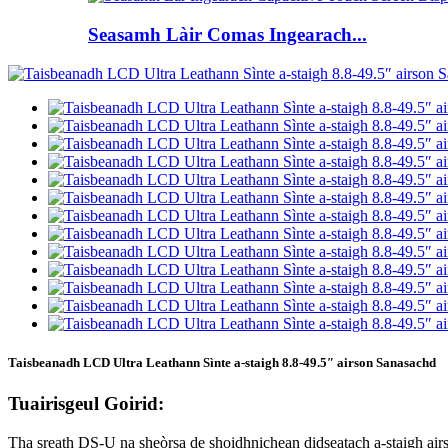
Seasamh Làir Comas Ingearach...
Taisbeanadh LCD Ultra Leathann Sìnte a-staigh 8.8-49.5″ airson Sanasachd
Tuairisgeul Goirid:
Tha sreath DS-U na sheòrsa de shoidhnichean didseatach a-staigh air