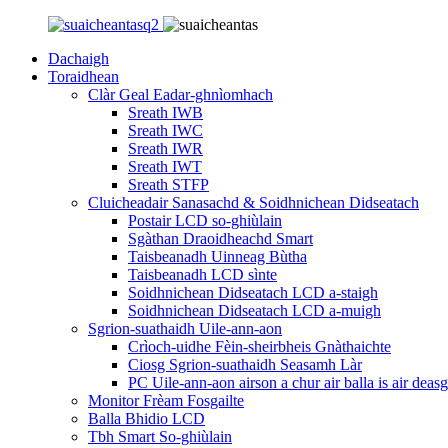
Dachaigh
Toraidhean
Clàr Geal Eadar-ghnìomhach
Sreath IWB
Sreath IWC
Sreath IWR
Sreath IWT
Sreath STFP
Cluicheadair Sanasachd & Soidhnichean Didseatach
Postair LCD so-ghiùlain
Sgàthan Draoidheachd Smart
Taisbeanadh Uinneag Bùtha
Taisbeanadh LCD sìnte
Soidhnichean Didseatach LCD a-staigh
Soidhnichean Didseatach LCD a-muigh
Sgrion-suathaidh Uile-ann-aon
Crìoch-uidhe Fèin-sheirbheis Gnàthaichte
Ciosg Sgrion-suathaidh Seasamh Làr
PC Uile-ann-aon airson a chur air balla is air deasg
Monitor Frèam Fosgailte
Balla Bhidio LCD
Tbh Smart So-ghiùlain