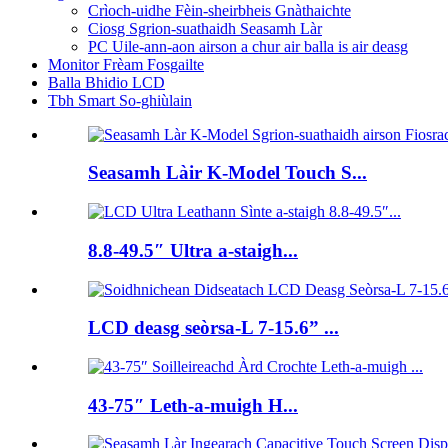
Crìoch-uidhe Fèin-sheirbheis Gnàthaichte
Ciosg Sgrion-suathaidh Seasamh Làr
PC Uile-ann-aon airson a chur air balla is air deasg
Monitor Frèam Fosgailte
Balla Bhidio LCD
Tbh Smart So-ghiùlain
Seasamh Làir K-Model Touch S...
8.8-49.5″ Ultra a-staigh...
LCD deasg seòrsa-L 7-15.6” ...
43-75″ Leth-a-muigh H...