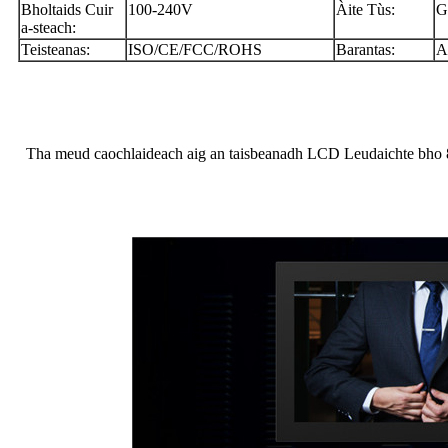
Bholtaids Cuir
100-240V
Àite Tùs:
G
a-steach:
Teisteanas:
ISO/CE/FCC/ROHS
Barantas:
A
Tha meud caochlaideach aig an taisbeanadh LCD Leudaichte bho 8 g