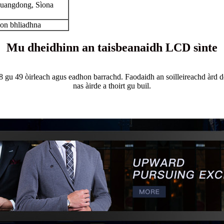
uangdong, Sìona
on bhliadhna
Mu dheidhinn an taisbeanaidh LCD sìnte
u 49 òirleach agus eadhon barrachd. Faodaidh an soilleireachd àrd de 
nas àirde a thoirt gu buil.