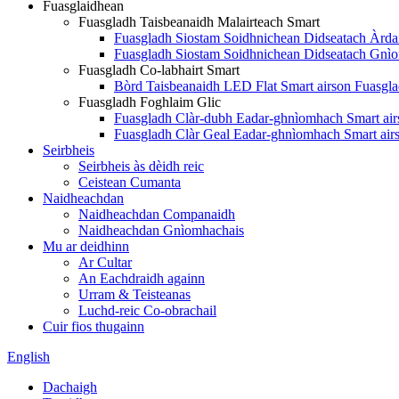
Fuasglaidhean
Fuasgladh Taisbeanaidh Malairteach Smart
Fuasgladh Siostam Soidhnichean Didseatach Àrda
Fuasgladh Siostam Soidhnichean Didseatach Gnì
Fuasgladh Co-labhairt Smart
Bòrd Taisbeanaidh LED Flat Smart airson Fuasgla
Fuasgladh Foghlaim Glic
Fuasgladh Clàr-dubh Eadar-ghnìomhach Smart air
Fuasgladh Clàr Geal Eadar-ghnìomhach Smart air
Seirbheis
Seirbheis às dèidh reic
Ceistean Cumanta
Naidheachdan
Naidheachdan Companaidh
Naidheachdan Gnìomhachais
Mu ar deidhinn
Ar Cultar
An Eachdraidh againn
Urram & Teisteanas
Luchd-reic Co-obrachail
Cuir fios thugainn
English
Dachaigh