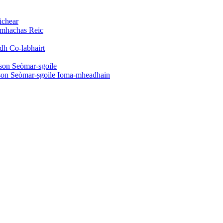
ichear
omhachas Reic
dh Co-labhairt
son Seòmar-sgoile
son Seòmar-sgoile Ioma-mheadhain