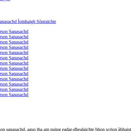
son sanasachd, agus tha am puing eadar-dhealaichte bhon scrion àbhais