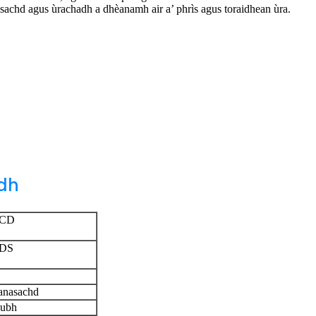
sachd agus ùrachadh a dhèanamh air a’ phrìs agus toraidhean ùra.
dh
CD
DS
anasachd
ubh