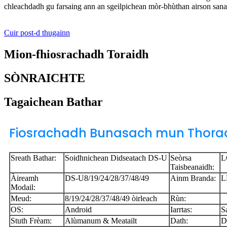
chleachdadh gu farsaing ann an sgeilpichean mòr-bhùthan airson sana
Cuir post-d thugainn
Mion-fhiosrachadh Toraidh
SÒNRAICHTE
Tagaichean Bathar
Fiosrachadh Bunasach mun Thora
Sreath Bathar:
Soidhnichean Didseatach DS-U
Seòrsa
L
Taisbeanaidh:
Àireamh
DS-U8/19/24/28/37/48/49
Ainm Branda:
L
Modail:
Meud:
8/19/24/28/37/48/49 òirleach
Rùn:
OS:
Android
Iarrtas:
S
Stuth Frèam:
Alùmanum & Meatailt
Dath:
D