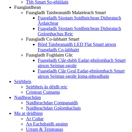
Tbh Smart So-ghiùlain
Fuasglaidhean
Fuasgladh Taisbeanaidh Malairteach Smart
Fuasgladh Siostam Soidhnichean Didseatach
Àrdaichear
Fuasgladh Siostam Soidhnichean Didseatach
Gnìomhachas Reic
Fuasgladh Co-labhairt Smart
Bòrd Taisbeanaidh LED Flat Smart airson
Fuasgladh Co-labhairt
Fuasgladh Foghlaim Glic
Fuasgladh Clàr-dubh Eadar-ghnìomhach Smart
airson Seòmar-sgoile
Fuasgladh Clàr Geal Eadar-ghnìomhach Smart
airson Seòmar-sgoile Ioma-mheadhain
Seirbheis
Seirbheis às dèidh reic
Ceistean Cumanta
Naidheachdan
Naidheachdan Companaidh
Naidheachdan Gnìomhachais
Mu ar deidhinn
Ar Cultar
An Eachdraidh againn
Urram & Teisteanas