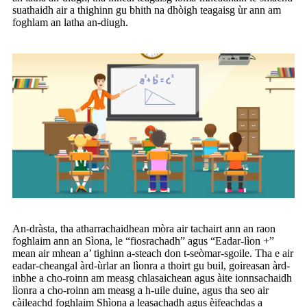
suathaidh air a thighinn gu bhith na dhòigh teagaisg ùr ann am
foghlam an latha an-diugh.
An-dràsta, tha atharrachaidhean mòra air tachairt ann an raon
foghlaim ann an Sìona, le “fiosrachadh” agus “Eadar-lìon +”
mean air mhean a’ tighinn a-steach don t-seòmar-sgoile. Tha e air
eadar-cheangal àrd-ùrlar an lìonra a thoirt gu buil, goireasan àrd-
inbhe a cho-roinn am measg chlasaichean agus àite ionnsachaidh
lìonra a cho-roinn am measg a h-uile duine, agus tha seo air
càileachd foghlaim Shìona a leasachadh agus èifeachdas a