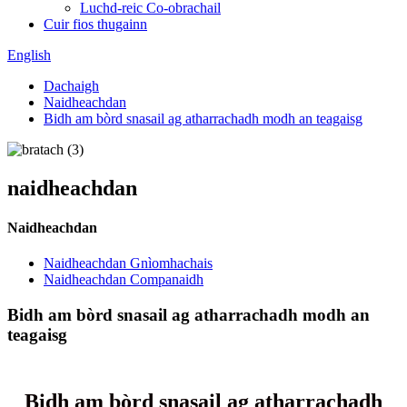
Luchd-reic Co-obrachail
Cuir fios thugainn
English
Dachaigh
Naidheachdan
Bidh am bòrd snasail ag atharrachadh modh an teagaisg
naidheachdan
Naidheachdan
Naidheachdan Gnìomhachais
Naidheachdan Companaidh
Bidh am bòrd snasail ag atharrachadh modh an
teagaisg
Bidh am bòrd snasail ag atharrachadh