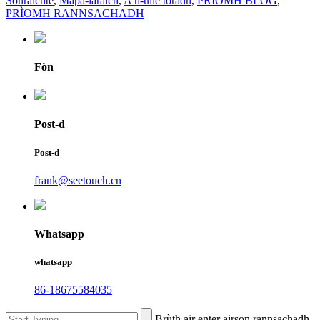
Sònraichte
,
Mapa-làraich
,
A h-uile toradh
,
PRÌOMH BLOG
,
PRÌOMH RANNSACHADH
Fòn
Post-d
Post-d
frank@seetouch.cn
Whatsapp
whatsapp
86-18675584035
Brùth air enter airson rannsachadh