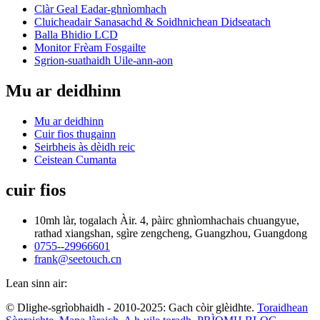
Clàr Geal Eadar-ghnìomhach
Cluicheadair Sanasachd & Soidhnichean Didseatach
Balla Bhidio LCD
Monitor Frèam Fosgailte
Sgrion-suathaidh Uile-ann-aon
Mu ar deidhinn
Mu ar deidhinn
Cuir fios thugainn
Seirbheis às dèidh reic
Ceistean Cumanta
cuir fios
10mh làr, togalach Àir. 4, pàirc ghnìomhachais chuangyue,
rathad xiangshan, sgìre zengcheng, Guangzhou, Guangdong
0755--29966601
frank@seetouch.cn
Lean sinn air:
© Dlighe-sgrìobhaidh - 2010-2025: Gach còir glèidhte.
Toraidhean