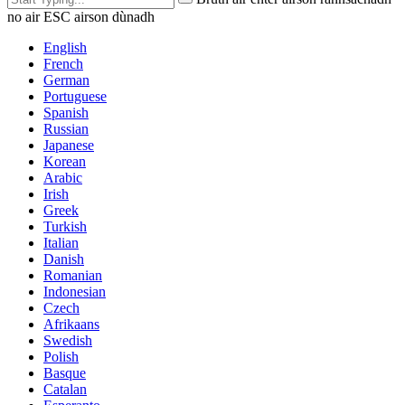
no air ESC airson dùnadh
English
French
German
Portuguese
Spanish
Russian
Japanese
Korean
Arabic
Irish
Greek
Turkish
Italian
Danish
Romanian
Indonesian
Czech
Afrikaans
Swedish
Polish
Basque
Catalan