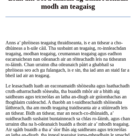
modh an teagaisg
Anns a’ phròiseas teagaisg thraidiseanta, is e an tidsear a cho-
dhùineas a h-uile càil. Tha susbaint an teagaisg, ro-innleachdan
teagaisg, modhan teagaisg, ceumannan teagaisg agus eadhon
eacarsaichean nan oileanach air an rèiteachadh leis na tidsearan
ro-làimh. Chan urrainn dha oileanaich pàirt a ghabhail sa
phròiseas seo ach gu fulangach, is e sin, tha iad ann an staid far a
bheil iad air an teagasg.
Le leasachadh luath an eaconamaidh shòisealta agus luathachadh
cruth-atharrachadh sòisealta, tha buaidh mhòr air a bhith aig
saidheans agus teicneòlas an latha an-diugh air gnìomhachas an
fhoghlaim cuideachd. A thaobh an t-suidheachaidh shòisealta
làithreach, tha am modh teagaisg traidiseanta air a stiùireadh leis
an tidsear. Bidh an tidsear, mar an neach-co-dhùnaidh, a’
suidheachadh susbaint buntainneach sa chlas ro-làimh, agus chan
urrainn dha na h-oileanaich buaidh a thoirt air a’ mhodh teagaisg.
Air sgàth buaidh a tha a’ sìor fhàs aig saidheans agus teicneòlas
an latha an-diugh, tha inneal teagaisg ioma-mheadhain le smachd