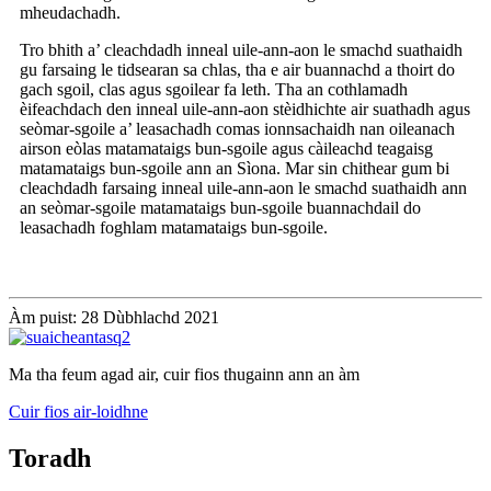
mheudachadh.
Tro bhith a’ cleachdadh inneal uile-ann-aon le smachd suathaidh
gu farsaing le tidsearan sa chlas, tha e air buannachd a thoirt do
gach sgoil, clas agus sgoilear fa leth. Tha an cothlamadh
èifeachdach den inneal uile-ann-aon stèidhichte air suathadh agus
seòmar-sgoile a’ leasachadh comas ionnsachaidh nan oileanach
airson eòlas matamataigs bun-sgoile agus càileachd teagaisg
matamataigs bun-sgoile ann an Sìona. Mar sin chithear gum bi
cleachdadh farsaing inneal uile-ann-aon le smachd suathaidh ann
an seòmar-sgoile matamataigs bun-sgoile buannachdail do
leasachadh foghlam matamataigs bun-sgoile.
Àm puist: 28 Dùbhlachd 2021
Ma tha feum agad air, cuir fios thugainn ann an àm
Cuir fios air-loidhne
Toradh