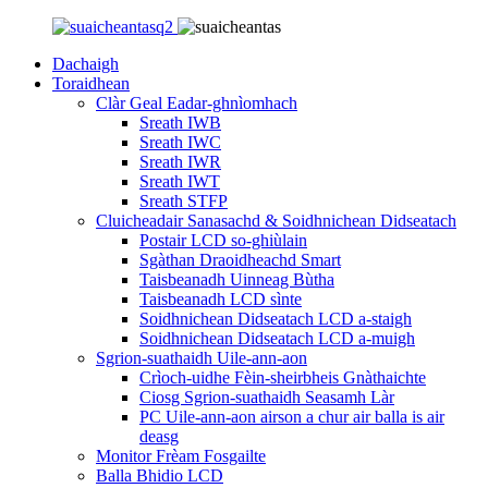
Dachaigh
Toraidhean
Clàr Geal Eadar-ghnìomhach
Sreath IWB
Sreath IWC
Sreath IWR
Sreath IWT
Sreath STFP
Cluicheadair Sanasachd & Soidhnichean Didseatach
Postair LCD so-ghiùlain
Sgàthan Draoidheachd Smart
Taisbeanadh Uinneag Bùtha
Taisbeanadh LCD sìnte
Soidhnichean Didseatach LCD a-staigh
Soidhnichean Didseatach LCD a-muigh
Sgrion-suathaidh Uile-ann-aon
Crìoch-uidhe Fèin-sheirbheis Gnàthaichte
Ciosg Sgrion-suathaidh Seasamh Làr
PC Uile-ann-aon airson a chur air balla is air
deasg
Monitor Frèam Fosgailte
Balla Bhidio LCD